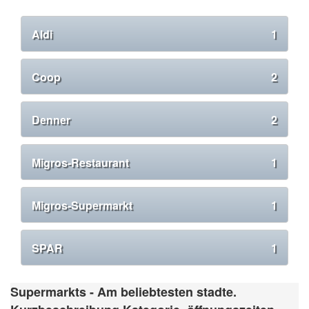
Aldi
1
Coop
2
Denner
2
Migros-Restaurant
1
Migros-Supermarkt
1
SPAR
1
Supermarkts - Am beliebtesten stadte.